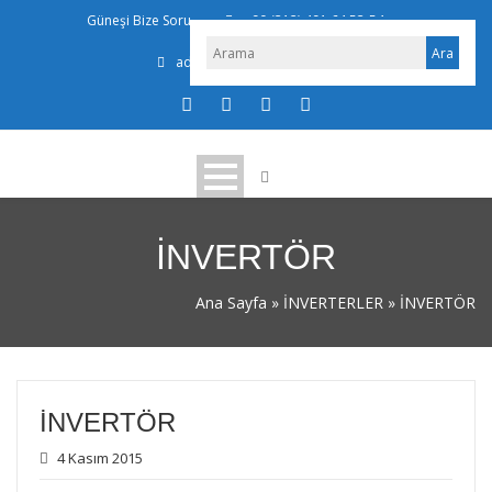
Güneşi Bize Sorun
+ 90 (312) 491 64 53-54
admin@ekosolar.com
İNVERTÖR
Ana Sayfa
»
İNVERTERLER
»
İNVERTÖR
İNVERTÖR
4 Kasım 2015