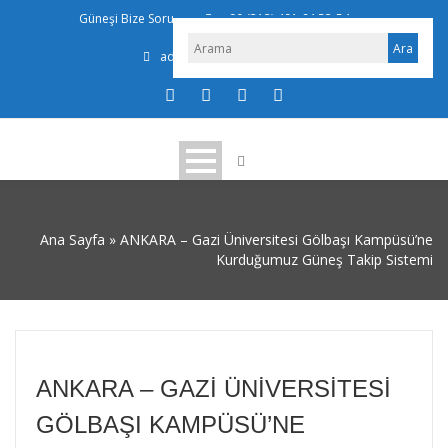
Güneşi Bize Sorun
+ 90 (312) 491 64 53-54
admin@ekosolar.com
Ana Sayfa
»
ANKARA – Gazi Üniversitesi Gölbaşı Kampüsü’ne
Kurduğumuz Güneş Takip Sistemi
ANKARA – GAZI ÜNIVERSITESI
GÖLBAŞI KAMPÜSÜ’NE